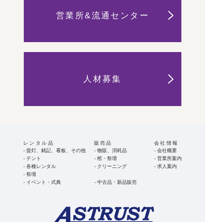
営業所&流通センター
人材募集
レンタル品
販売品
会社情報
提灯、銘記、看板、その他
物販、消耗品
会社概要
テント
棺・祭壇
営業所案内
各種レンタル
クリーニング
求人案内
祭壇
イベント・式典
中古品・新品販売