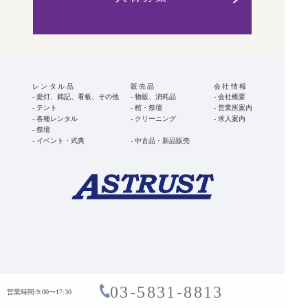
レンタル品
販売品
会社情報
提灯、銘記、看板、その他
物販、消耗品
会社概要
テント
棺・祭壇
営業所案内
各種レンタル
クリーニング
求人案内
祭壇
イベント・式典
中古品・新品販売
03-5831-8813
営業時間:9:00〜17:30